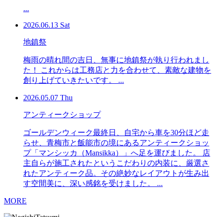
...
2026.06.13 Sat
地鎮祭
梅雨の晴れ間の吉日、無事に地鎮祭が執り行われまし
た！ これからは工務店と力を合わせて、素敵な建物を
創り上げていきたいです。 ...
2026.05.07 Thu
アンティークショップ
ゴールデンウィーク最終日、自宅から車を30分ほど走
らせ、青梅市と飯能市の境にあるアンティークショッ
プ「マンシッカ（Mansikka）」へ足を運びました。 店
主自らが施工されたというこだわりの内装に、厳選さ
れたアンティーク品。その絶妙なレイアウトが生み出
す空間美に、深い感銘を受けました。 ...
MORE