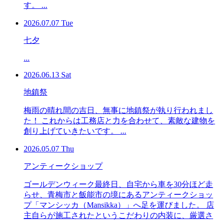
す。 ...
2026.07.07 Tue
七夕
...
2026.06.13 Sat
地鎮祭
梅雨の晴れ間の吉日、無事に地鎮祭が執り行われまし
た！ これからは工務店と力を合わせて、素敵な建物を
創り上げていきたいです。 ...
2026.05.07 Thu
アンティークショップ
ゴールデンウィーク最終日、自宅から車を30分ほど走
らせ、青梅市と飯能市の境にあるアンティークショッ
プ「マンシッカ（Mansikka）」へ足を運びました。 店
主自らが施工されたというこだわりの内装に、厳選さ